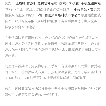
其次，
上虞微信建站_免费建站系统_搜索引擎优化_手机微信网站
**Figma** 是一款基于浏览器的合作磋商器具，
小美真品 - 首页
支
柱多东谈主及时剪辑，
海口丽居康网络科技有限公司
极度顺应团队
合作。它具备庞杂的矢量绘制功能和丰富的插件生态，顺应需要一
样修改和合作的时势。
关于但愿快速搭建网站的用户，**Wix** 和 **Webflow** 是可以的
选拔。Wix 提供弥远模板，操作简便，顺应无编程基础的用户；而
Webflow 则纠合了可视化磋商与代码生成，顺应追求更高目田度的
磋商者。
使用这些器具时，提议撤职以下手段：合理诈骗图层处置、保持磋
商一致性、善用反应式布局，并按时保存版块。此外，学习基础的
HTML 和 CSS 有助于更好地清醒磋商与成就之间的联系。
总之，选拔顺应我方的器具并掌捏基本手段海口丽居康网络科技有
限公司，是进步网页磋商水平的要津。