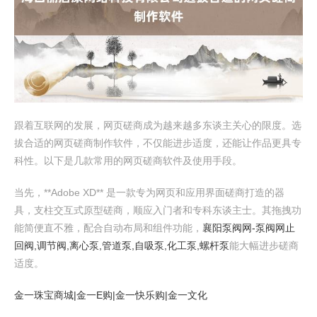
跟着互联网的发展，网页磋商成为越来越多东谈主关心的限度。选
拔合适的网页磋商制作软件，不仅能进步适度，还能让作品更具专
科性。以下是几款常用的网页磋商软件及使用手段。
当先，**Adobe XD** 是一款专为网页和应用界面磋商打造的器
具，支柱交互式原型磋商，顺应入门者和专科东谈主士。其拖拽功
能简便直不雅，配合自动布局和组件功能，
襄阳泵阀网-泵阀网止
回阀,调节阀,离心泵,管道泵,自吸泵,化工泵,螺杆泵
能大幅进步磋商
适度。
金一珠宝商城|金一E购|金一快乐购|金一文化